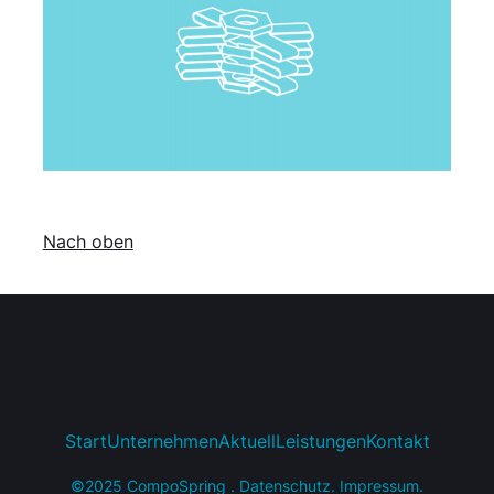
Nach oben
Start
Unternehmen
Aktuell
Leistungen
Kontakt
©2025 CompoSpring .
Datenschutz
.
Impressum
.